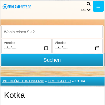
DE
Wohin reisen Sie?
Anreise
Abreise
Suchen
UNTERKÜNFTE IN FINNLAND
»
KYMENLAAKSO
»
KOTKA
Kotka